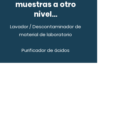
muestras a otro
nivel...
Lavador / Descontaminador de
material de laboratorio
Purificador de ácidos
-Lavado con vapores ácidos y enjuague con
vapor de agua para lavar y eliminar
contaminantes, ideal para materiales usados
en análisis de trazas
-Obtención de ácidos de alta pureza a partir
de ácidos p.a. utilizando el modo de
destilación a sub-ebullición.